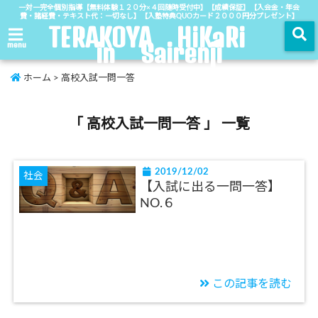
一対一完全個別指導【無料体験１２０分×４回随時受付中】【成績保証】【入会金・年会
費・諸経費・テキスト代：一切なし】【入塾特典QUOカード２０００円分プレゼント】
TERAKOYA HiKaRi
in Sairenji
menu
ホーム
>
高校入試一問一答
「 高校入試一問一答 」 一覧
2019/12/02
社会
【入試に出る一問一答】
NO.６
この記事を読む