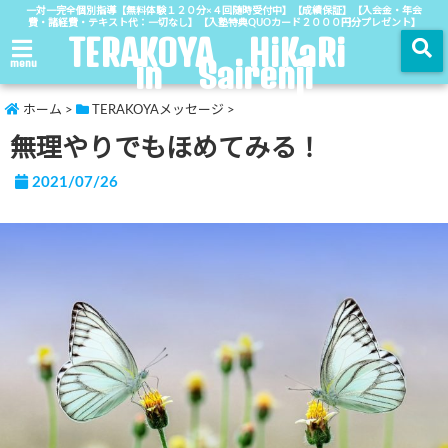
一対一完全個別指導【無料体験１２０分×４回随時受付中】【成績保証】【入会金・年会
費・諸経費・テキスト代：一切なし】【入塾特典QUOカード２０００円分プレゼント】
TERAKOYA HiKaRi
in Sairenji
menu
ホーム
>
TERAKOYAメッセージ
>
無理やりでもほめてみる！
2021/07/26