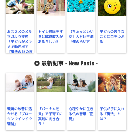
おススメのメル
トイレ掃除をす
【ちょっといい
子どもの苦手な
マガより抜粋
ると臨時収入が
話】大谷翔平流
ことに目をつぶ
「子どもがメキ
あるらしい!?
「運の拾い方」
る
メキ動き出す
『魔法の15の言
葉』
New Posts
最新記事 -
-
環境の改善に活
「バーナム効
心穏やかに生き
子供が手に入れ
かせる「ブロー
果」で子育てに
る仏の智慧「正
る「魔法」と
クンウインドウ
真剣に向き合
見」
は？
理論」
う！