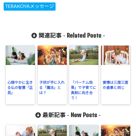
TERAKOYAメッセージ
Related Posts
関連記事 -
-
心穏やかに生き
子供が手に入れ
「バーナム効
愛情は三度三度
る仏の智慧「正
る「魔法」と
果」で子育てに
の食事と同じ
見」
は？
真剣に向き合
う！
New Posts
最新記事 -
-