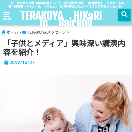
一対一完全個別指導【無料体験１２０分×４回随時受付中】【成績保証】【入会金・年会
費・諸経費・テキスト代：一切なし】【入塾特典QUOカード２０００円分プレゼント】
TERAKOYA HiKaRi
in Sairenji
menu
ホーム
>
TERAKOYAメッセージ
>
「子供とメディア」興味深い講演内
容を紹介！
2019/10/27